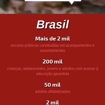
Brasil
Mais de 2 mil
escolas públicas construídas em acampamentos e
assentamentos
200 mil
crianças, adolescentes, jovens e adultos com acesso à
educação garantida
50 mil
adultos alfabetizados
2 mil