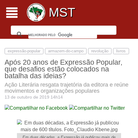
MST
expressão-popular
armazem-do-campo
revolução
livros
Após 20 anos de Expressão Popular,
que desafios estão colocados na
batalha das ideias?
Ação Literária resgata trajetória da editora e reúne
movimentos e organizações populares
13 de outubro de 2019 14h14
Em duas décadas, a Expressão já publicou mais de