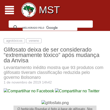
MST
agrotóxicos
veneno
Glifosato deixa de ser considerado
“extremamente tóxico” após mudança
da Anvisa
Levantamento inédito mostra que 93 produtos com
glifosato tiveram classificação reduzida pelo
governo Bolsonaro
1 de novembro de 2019 14h42
O herbicida Roundup é feito à base de glifosato. Nos