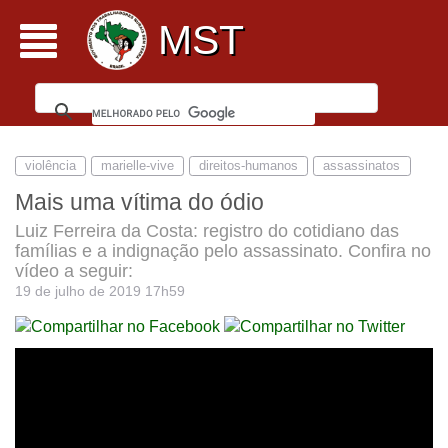
MST
violência
marielle-vive
direitos-humanos
assassinatos
Mais uma vítima do ódio
Luiz Ferreira da Costa: registro do cotidiano das
famílias e a indignação pelo assassinato. Confira no
vídeo a seguir:
19 de julho de 2019 17h59