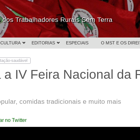
 dos Trabalhadores Rurais Sem Terra
CULTURA
EDITORIAS
ESPECIAIS
O MST E OS DIR
ntação-saudável
 a IV Feira Nacional da
opular, comidas tradicionais e muito mais