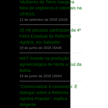
‘Mulheres da Terra’ inaugura
feira de orgânicos e coloniais na
UFRGS
12 de setembro de 2018 12h16
25 mil pessoas participam da 4º
Feira Estadual da Reforma
Agrária, em Salvador
19 de junho de 2018 15h45
MST investe na produção
agroecológica de Norte a Sul da
Bahia
19 de junho de 2018 10h54
“Comercializar é comunicar. É
dialogar sobre a Reforma
Agrária Popular”, explica
dirigente