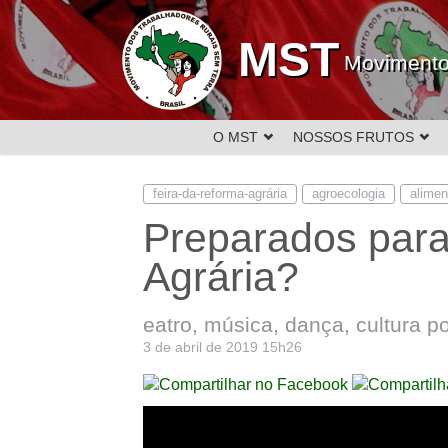
MST
Movimento
O MST
NOSSOS FRUTOS
feira-da-reforma-agrária
agroecologia
alime
Preparados para
Agrária?
eatro, música, dança, cultura p
3 de abril de 2019 15h26