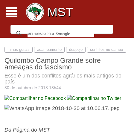
MST
minas-gerais
acampamento
despejo
conflitos-no-campo
Quilombo Campo Grande sofre
ameaças do fascismo
Esse é um dos conflitos agrários mais antigos do
país
30 de outubro de 2018 13h44
Da Página do MST